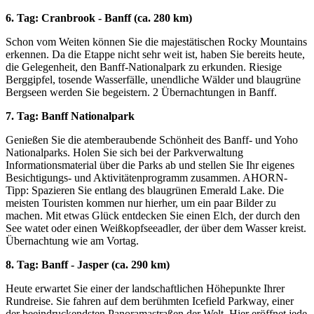
6. Tag: Cranbrook - Banff (ca. 280 km)
Schon vom Weiten können Sie die majestätischen Rocky Mountains
erkennen. Da die Etappe nicht sehr weit ist, haben Sie bereits heute,
die Gelegenheit, den Banff-Nationalpark zu erkunden. Riesige
Berggipfel, tosende Wasserfälle, unendliche Wälder und blaugrüne
Bergseen werden Sie begeistern. 2 Übernachtungen in Banff.
7. Tag: Banff Nationalpark
Genießen Sie die atemberaubende Schönheit des Banff- und Yoho
Nationalparks. Holen Sie sich bei der Parkverwaltung
Informationsmaterial über die Parks ab und stellen Sie Ihr eigenes
Besichtigungs- und Aktivitätenprogramm zusammen. AHORN-
Tipp: Spazieren Sie entlang des blaugrünen Emerald Lake. Die
meisten Touristen kommen nur hierher, um ein paar Bilder zu
machen. Mit etwas Glück entdecken Sie einen Elch, der durch den
See watet oder einen Weißkopfseeadler, der über dem Wasser kreist.
Übernachtung wie am Vortag.
8. Tag: Banff - Jasper (ca. 290 km)
Heute erwartet Sie einer der landschaftlichen Höhepunkte Ihrer
Rundreise. Sie fahren auf dem berühmten Icefield Parkway, einer
der beeindruckendsten Panoramastraßen der Welt. Hier eröffnet jede