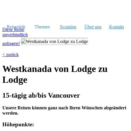
Reiseziele
Themen
Scouting
Über uns
Kontakt
Diese Reise
unverbindlich
anfragen!
< zurück
Westkanada von Lodge zu
Lodge
15-tägig ab/bis Vancouver
Unsere Reisen können ganz nach Ihren Wünschen abgeändert
werden.
Höhepunkte: