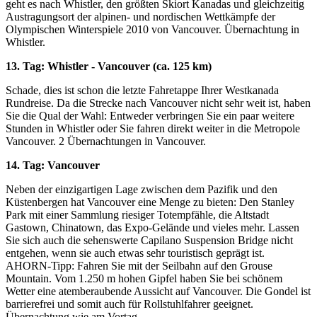
geht es nach Whistler, den größten Skiort Kanadas und gleichzeitig
Austragungsort der alpinen- und nordischen Wettkämpfe der
Olympischen Winterspiele 2010 von Vancouver. Übernachtung in
Whistler.
13. Tag: Whistler - Vancouver (ca. 125 km)
Schade, dies ist schon die letzte Fahretappe Ihrer Westkanada
Rundreise. Da die Strecke nach Vancouver nicht sehr weit ist, haben
Sie die Qual der Wahl: Entweder verbringen Sie ein paar weitere
Stunden in Whistler oder Sie fahren direkt weiter in die Metropole
Vancouver. 2 Übernachtungen in Vancouver.
14. Tag: Vancouver
Neben der einzigartigen Lage zwischen dem Pazifik und den
Küstenbergen hat Vancouver eine Menge zu bieten: Den Stanley
Park mit einer Sammlung riesiger Totempfähle, die Altstadt
Gastown, Chinatown, das Expo-Gelände und vieles mehr. Lassen
Sie sich auch die sehenswerte Capilano Suspension Bridge nicht
entgehen, wenn sie auch etwas sehr touristisch geprägt ist.
AHORN-Tipp: Fahren Sie mit der Seilbahn auf den Grouse
Mountain. Vom 1.250 m hohen Gipfel haben Sie bei schönem
Wetter eine atemberaubende Aussicht auf Vancouver. Die Gondel ist
barrierefrei und somit auch für Rollstuhlfahrer geeignet.
Übernachtung wie am Vortag.