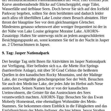
Kurve atemberaubende Blicke auf Gletschergipfel, enge Täler,
Wasserfälle und tiefblaue Seen. Doch bevor Sie sich auf den Icefield
Parkway begeben, sollten Sie dem berühmten und dadurch leider
auch allzu oft überfüllten Lake Louise einen Besuch abstatten. Hier
thront der blaugrüne See vor dem gleichnamigen Gletscher.
Mindestens genauso sehenswert aber weniger frequentiert ist der in
der Nähe von Lake Louise gelegene Moraine Lake. AHORN-
Zusatztipp: Halten Sie unterwegs nicht an jedem ausgeschilderten
Besichtigungspunkt an, sonst kommen Sie tief in der Nacht in Jasper
an. 2 Übernachtunen in Japser.
9. Tag: Jasper Nationalpark
Der heutige Tag steht Ihnen für Aktivitäten im Jasper Nationalpark
zur Verfügung. Hier befinden sich u.a. die Miette Hot Springs
(barrierefreie Anlage), mit über 50 Grad Celsius die heißesten
Quellen in den kanadischen Rocky Mountains, und der Malinge
Lake, der zweitgrößte gletschergespeiste See der Welt. Besuchen
Sie auch den Medicine Lake, der jedes Jahr im Herbst aufs Neue
austrocknet. Seinen Namen hat er von der kanadischen
Ureinwohnern, die Geister für das Austrocknen des Sees
verantwortlich machten. AHORN-Tipp: Besuchen Sie das Ewan
Moberly Homestead, eine ehemaligen Wohnstätte des Metis-
Stammes. Sie bekommen einen Einblick in die Fähigkeiten und das
Einfallsreichtum der Metis-Indianer, die hier lebten, bevor Straßen