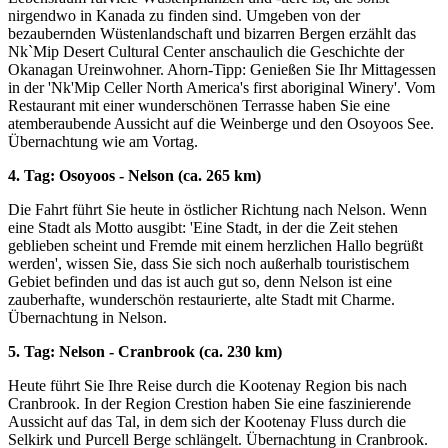
nirgendwo in Kanada zu finden sind. Umgeben von der
bezaubernden Wüstenlandschaft und bizarren Bergen erzählt das
Nk`Mip Desert Cultural Center anschaulich die Geschichte der
Okanagan Ureinwohner. Ahorn-Tipp: Genießen Sie Ihr Mittagessen
in der 'Nk'Mip Celler North America's first aboriginal Winery'. Vom
Restaurant mit einer wunderschönen Terrasse haben Sie eine
atemberaubende Aussicht auf die Weinberge und den Osoyoos See.
Übernachtung wie am Vortag.
4. Tag: Osoyoos - Nelson (ca. 265 km)
Die Fahrt führt Sie heute in östlicher Richtung nach Nelson. Wenn
eine Stadt als Motto ausgibt: 'Eine Stadt, in der die Zeit stehen
geblieben scheint und Fremde mit einem herzlichen Hallo begrüßt
werden', wissen Sie, dass Sie sich noch außerhalb touristischem
Gebiet befinden und das ist auch gut so, denn Nelson ist eine
zauberhafte, wunderschön restaurierte, alte Stadt mit Charme.
Übernachtung in Nelson.
5. Tag: Nelson - Cranbrook (ca. 230 km)
Heute führt Sie Ihre Reise durch die Kootenay Region bis nach
Cranbrook. In der Region Crestion haben Sie eine faszinierende
Aussicht auf das Tal, in dem sich der Kootenay Fluss durch die
Selkirk und Purcell Berge schlängelt. Übernachtung in Cranbrook.