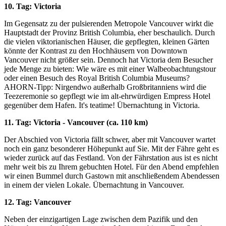
10. Tag: Victoria
Im Gegensatz zu der pulsierenden Metropole Vancouver wirkt die
Hauptstadt der Provinz British Columbia, eher beschaulich. Durch
die vielen viktorianischen Häuser, die gepflegten, kleinen Gärten
könnte der Kontrast zu den Hochhäusern von Downtown
Vancouver nicht größer sein. Dennoch hat Victoria dem Besucher
jede Menge zu bieten: Wie wäre es mit einer Walbeobachtungstour
oder einen Besuch des Royal British Columbia Museums?
AHORN-Tipp: Nirgendwo außerhalb Großbritanniens wird die
Teezeremonie so gepflegt wie im alt-ehrwürdigen Empress Hotel
gegenüber dem Hafen. It's teatime! Übernachtung in Victoria.
11. Tag: Victoria - Vancouver (ca. 110 km)
Der Abschied von Victoria fällt schwer, aber mit Vancouver wartet
noch ein ganz besonderer Höhepunkt auf Sie. Mit der Fähre geht es
wieder zurück auf das Festland. Von der Fährstation aus ist es nicht
mehr weit bis zu Ihrem gebuchten Hotel. Für den Abend empfehlen
wir einen Bummel durch Gastown mit anschließendem Abendessen
in einem der vielen Lokale. Übernachtung in Vancouver.
12. Tag: Vancouver
Neben der einzigartigen Lage zwischen dem Pazifik und den