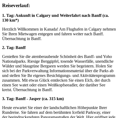
Reiseverlauf:
1. Tag: Ankunft in Calgary und Weiterfahrt nach Banff (ca.
130 km*)
Herzlich Willkommen in Kanada! Am Flughafen in Calgary nehmen
Sie Ihren Mietwagen entgegen und fahren weiter nach Banff.
Übernachtung in Banff.
2. Tag: Banff
Genießen Sie die atemberaubende Schönheit des Banff- und Yoho
Nationalparks. Riesige Berggipfel, tosende Wasserfälle, unendliche
Wälder und blaugrüne Bergseen werden Sie begeistern. Holen Sie
sich bei der Parkverwaltung Informationsmaterial über die Parks ab
und stellen Sie Ihr eigenes Besichtigungs- und Aktivitätenprogramm
zusammen. Mit etwas Glück entdecken Sie einen Elch, der durch
einen See watet oder einen Weißkopfseeadler, der darüber See
kreist. Übernachtung in Banff.
3. Tag: Banff - Jasper (ca. 315 km)
Heute erwartet Sie einer der landschaftlichen Höhepunkte Ihrer
Rundreise. Sie fahren auf dem berühmten Icefield Parkway, einer
der beeindruckendsten Panoramastraßen der Welt. Hier eröffnet jede