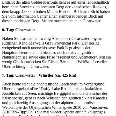
Entlang der alten Goldgräberroute geht es auf einer landschaftlich
herrlichen Strecke zum höchsten Berg der kanadischen Rockies,
dem knapp 4.000 m hohen Mount Robson. Bei klarer Sicht haben
Sie vom Information Center einen atemberaubenden Blick auf
diesen mächtigen Berg. Sie übernachten heute in Clearwater.
6. Tag: Clearwater
Haben Sie Lust auf ein wenig Abenteuer? Clearwater liegt am
südlichen Rand des Wells Gray Provincial Park. Der riesige,
weitgehend noch unerschlossene Park liegt abseits der
Haupttouristenroute und bietet so noch relativ ungestörte
Naturerlebnisse sowie eine Prise "Freiheit und Abenteuer". Mit ein
wenig Glück entdecken Sie Elche, Bären und Weißkopfseeadler.
Übernachtung in Clearwater.
7. Tag: Clearwater - Whistler (ca. 425 km)
Auch heute steht die phantastische Landschaft im Vordergrund.
Über die spektakuläre "Duffy Lake Road", mit spektakulären
Ausblicken auf Seen, mächtige Berggipfel und die Gletscher der
Küstenberge, geht es nach Whistler, den größten Skiort Kanadas
und gleichzeitig Austragungsort der alpinen- und nordischen
Wettkämpfe der Olympischen Winterspiele 2010 von Vancouver.
AHORN-Tipp: Falls Sie mal wieder Appetit auf ein knuspriges,