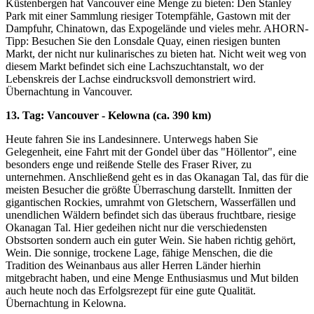
Küstenbergen hat Vancouver eine Menge zu bieten: Den Stanley
Park mit einer Sammlung riesiger Totempfähle, Gastown mit der
Dampfuhr, Chinatown, das Expogelände und vieles mehr. AHORN-
Tipp: Besuchen Sie den Lonsdale Quay, einen riesigen bunten
Markt, der nicht nur kulinarisches zu bieten hat. Nicht weit weg von
diesem Markt befindet sich eine Lachszuchtanstalt, wo der
Lebenskreis der Lachse eindrucksvoll demonstriert wird.
Übernachtung in Vancouver.
13. Tag: Vancouver - Kelowna (ca. 390 km)
Heute fahren Sie ins Landesinnere. Unterwegs haben Sie
Gelegenheit, eine Fahrt mit der Gondel über das "Höllentor", eine
besonders enge und reißende Stelle des Fraser River, zu
unternehmen. Anschließend geht es in das Okanagan Tal, das für die
meisten Besucher die größte Überraschung darstellt. Inmitten der
gigantischen Rockies, umrahmt von Gletschern, Wasserfällen und
unendlichen Wäldern befindet sich das überaus fruchtbare, riesige
Okanagan Tal. Hier gedeihen nicht nur die verschiedensten
Obstsorten sondern auch ein guter Wein. Sie haben richtig gehört,
Wein. Die sonnige, trockene Lage, fähige Menschen, die die
Tradition des Weinanbaus aus aller Herren Länder hierhin
mitgebracht haben, und eine Menge Enthusiasmus und Mut bilden
auch heute noch das Erfolgsrezept für eine gute Qualität.
Übernachtung in Kelowna.