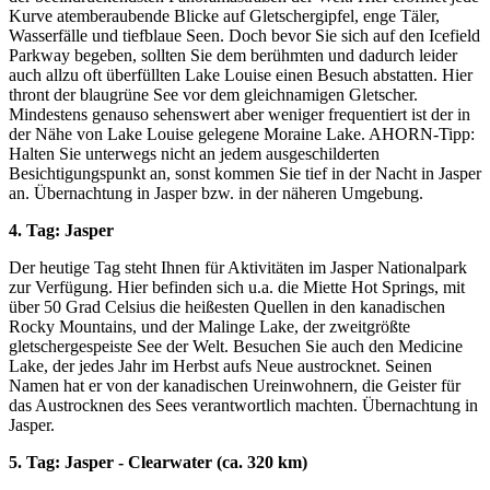
Kurve atemberaubende Blicke auf Gletschergipfel, enge Täler,
Wasserfälle und tiefblaue Seen. Doch bevor Sie sich auf den Icefield
Parkway begeben, sollten Sie dem berühmten und dadurch leider
auch allzu oft überfüllten Lake Louise einen Besuch abstatten. Hier
thront der blaugrüne See vor dem gleichnamigen Gletscher.
Mindestens genauso sehenswert aber weniger frequentiert ist der in
der Nähe von Lake Louise gelegene Moraine Lake. AHORN-Tipp:
Halten Sie unterwegs nicht an jedem ausgeschilderten
Besichtigungspunkt an, sonst kommen Sie tief in der Nacht in Jasper
an. Übernachtung in Jasper bzw. in der näheren Umgebung.
4. Tag: Jasper
Der heutige Tag steht Ihnen für Aktivitäten im Jasper Nationalpark
zur Verfügung. Hier befinden sich u.a. die Miette Hot Springs, mit
über 50 Grad Celsius die heißesten Quellen in den kanadischen
Rocky Mountains, und der Malinge Lake, der zweitgrößte
gletschergespeiste See der Welt. Besuchen Sie auch den Medicine
Lake, der jedes Jahr im Herbst aufs Neue austrocknet. Seinen
Namen hat er von der kanadischen Ureinwohnern, die Geister für
das Austrocknen des Sees verantwortlich machten. Übernachtung in
Jasper.
5. Tag: Jasper - Clearwater (ca. 320 km)