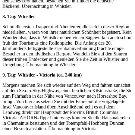
deutsches Brot haben, besuchen Sie in Lilloet die deutsche
Bäckerei. Übernachtung in Whistler.
8. Tag: Whistler
Schon die ersten Trapper und Abenteurer, die sich in dieser Region
niederließen, waren von ihrer natürlichen Schönheit begeistert. Kein
Wunder also, dass in Whistler neben vielen Sägewerken auch schon
früh der Tourismus eine Rolle spielte. Die Anfang des 20.
Jahrhunderts fertiggestellte Eisenbahnverbindung brachte einige
Besucher in den idyllischen Bergort. Wandeln Sie auf den Spuren
dieser frühen Entdecker und genießen Sie die Zeit in Whistler und
Umgebung. Übernachtung in Whistler.
9. Tag: Whistler - Victoria (ca. 240 km)
Morgens machen Sie sich wieder auf den Weg und fahren zunächst
auf dem Sea-to-Sky-Highway, einer herrlichen Küstenstraße, die Sie
zum Fährhafen in der Nähe von Vancouver, nach Horseshoe Bay,
bringt. Von hier aus setzen Sie mit der Fähre auf die vorgelagerte
Insel Vancouver Island über. Anschließend geht es auf dem
Landweg direkt zur Hauptstadt der Provinz British Columbia,
Victoria. AHORN-Tipp: Unterwegs können Sie die Hausmalereien
in Chemainus bestaunen und der Totempfahl-Hochburg Duncan
einen Besuch abstatten. Übernachtung in Victoria.