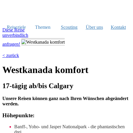
Reiseziele
Themen
Scouting
Über uns
Kontakt
Diese Reise
unverbindlich
anfragen!
< zurück
Westkanada komfort
17-tägig ab/bis Calgary
Unsere Reisen können ganz nach Ihren Wünschen abgeändert
werden.
Höhepunkte:
Banff-, Yoho- und Jasper Nationalpark - die phantastischen
drei