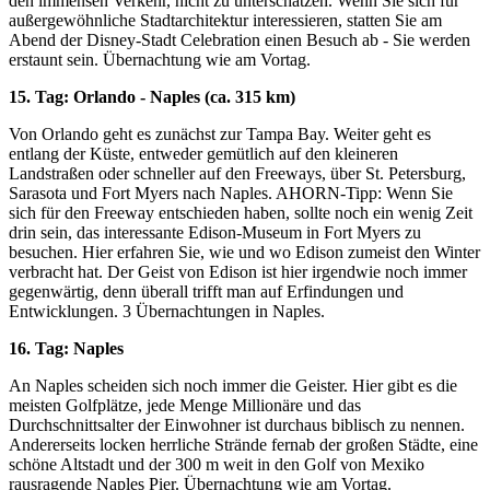
den immensen Verkehr, nicht zu unterschätzen. Wenn Sie sich für
außergewöhnliche Stadtarchitektur interessieren, statten Sie am
Abend der Disney-Stadt Celebration einen Besuch ab - Sie werden
erstaunt sein. Übernachtung wie am Vortag.
15. Tag: Orlando - Naples (ca. 315 km)
Von Orlando geht es zunächst zur Tampa Bay. Weiter geht es
entlang der Küste, entweder gemütlich auf den kleineren
Landstraßen oder schneller auf den Freeways, über St. Petersburg,
Sarasota und Fort Myers nach Naples. AHORN-Tipp: Wenn Sie
sich für den Freeway entschieden haben, sollte noch ein wenig Zeit
drin sein, das interessante Edison-Museum in Fort Myers zu
besuchen. Hier erfahren Sie, wie und wo Edison zumeist den Winter
verbracht hat. Der Geist von Edison ist hier irgendwie noch immer
gegenwärtig, denn überall trifft man auf Erfindungen und
Entwicklungen. 3 Übernachtungen in Naples.
16. Tag: Naples
An Naples scheiden sich noch immer die Geister. Hier gibt es die
meisten Golfplätze, jede Menge Millionäre und das
Durchschnittsalter der Einwohner ist durchaus biblisch zu nennen.
Andererseits locken herrliche Strände fernab der großen Städte, eine
schöne Altstadt und der 300 m weit in den Golf von Mexiko
rausragende Naples Pier. Übernachtung wie am Vortag.