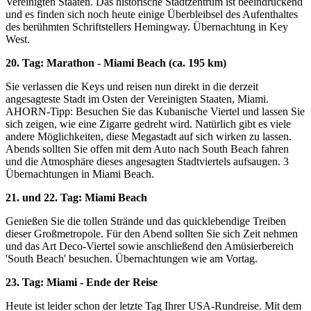
Vereinigten Staaten. Das historische Stadtzentrum ist beeindruckend
und es finden sich noch heute einige Überbleibsel des Aufenthaltes
des berühmten Schriftstellers Hemingway. Übernachtung in Key
West.
20. Tag: Marathon - Miami Beach (ca. 195 km)
Sie verlassen die Keys und reisen nun direkt in die derzeit
angesagteste Stadt im Osten der Vereinigten Staaten, Miami.
AHORN-Tipp: Besuchen Sie das Kubanische Viertel und lassen Sie
sich zeigen, wie eine Zigarre gedreht wird. Natürlich gibt es viele
andere Möglichkeiten, diese Megastadt auf sich wirken zu lassen.
Abends sollten Sie offen mit dem Auto nach South Beach fahren
und die Atmosphäre dieses angesagten Stadtviertels aufsaugen. 3
Übernachtungen in Miami Beach.
21. und 22. Tag: Miami Beach
Genießen Sie die tollen Strände und das quicklebendige Treiben
dieser Großmetropole. Für den Abend sollten Sie sich Zeit nehmen
und das Art Deco-Viertel sowie anschließend den Amüsierbereich
'South Beach' besuchen. Übernachtungen wie am Vortag.
23. Tag: Miami - Ende der Reise
Heute ist leider schon der letzte Tag Ihrer USA-Rundreise. Mit dem