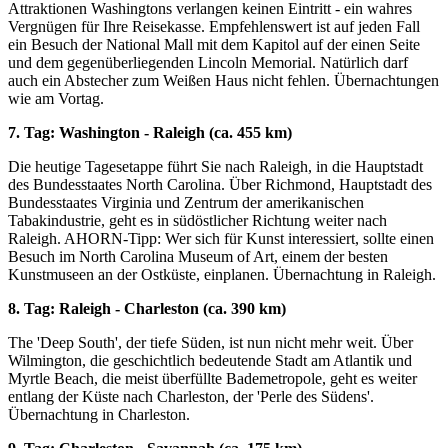
Attraktionen Washingtons verlangen keinen Eintritt - ein wahres
Vergnügen für Ihre Reisekasse. Empfehlenswert ist auf jeden Fall
ein Besuch der National Mall mit dem Kapitol auf der einen Seite
und dem gegenüberliegenden Lincoln Memorial. Natürlich darf
auch ein Abstecher zum Weißen Haus nicht fehlen. Übernachtungen
wie am Vortag.
7. Tag: Washington - Raleigh (ca. 455 km)
Die heutige Tagesetappe führt Sie nach Raleigh, in die Hauptstadt
des Bundesstaates North Carolina. Über Richmond, Hauptstadt des
Bundesstaates Virginia und Zentrum der amerikanischen
Tabakindustrie, geht es in südöstlicher Richtung weiter nach
Raleigh. AHORN-Tipp: Wer sich für Kunst interessiert, sollte einen
Besuch im North Carolina Museum of Art, einem der besten
Kunstmuseen an der Ostküste, einplanen. Übernachtung in Raleigh.
8. Tag: Raleigh - Charleston (ca. 390 km)
The 'Deep South', der tiefe Süden, ist nun nicht mehr weit. Über
Wilmington, die geschichtlich bedeutende Stadt am Atlantik und
Myrtle Beach, die meist überfüllte Bademetropole, geht es weiter
entlang der Küste nach Charleston, der 'Perle des Südens'.
Übernachtung in Charleston.