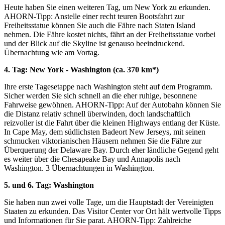
Heute haben Sie einen weiteren Tag, um New York zu erkunden.
AHORN-Tipp: Anstelle einer recht teuren Bootsfahrt zur
Freiheitsstatue können Sie auch die Fähre nach Staten Island
nehmen. Die Fähre kostet nichts, fährt an der Freiheitsstatue vorbei
und der Blick auf die Skyline ist genauso beeindruckend.
Übernachtung wie am Vortag.
4. Tag: New York - Washington (ca. 370 km*)
Ihre erste Tagesetappe nach Washington steht auf dem Programm.
Sicher werden Sie sich schnell an die eher ruhige, besonnene
Fahrweise gewöhnen. AHORN-Tipp: Auf der Autobahn können Sie
die Distanz relativ schnell überwinden, doch landschaftlich
reizvoller ist die Fahrt über die kleinen Highways entlang der Küste.
In Cape May, dem südlichsten Badeort New Jerseys, mit seinen
schmucken viktorianischen Häusern nehmen Sie die Fähre zur
Überquerung der Delaware Bay. Durch eher ländliche Gegend geht
es weiter über die Chesapeake Bay und Annapolis nach
Washington. 3 Übernachtungen in Washington.
5. und 6. Tag: Washington
Sie haben nun zwei volle Tage, um die Hauptstadt der Vereinigten
Staaten zu erkunden. Das Visitor Center vor Ort hält wertvolle Tipps
und Informationen für Sie parat. AHORN-Tipp: Zahlreiche