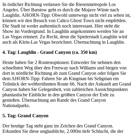
In östlicher Richtung verlassen Sie die Riesenmetropole Los
Angeles. Über Barstow geht es durch die Mojave Wüste nach
Laughlin. AHORN-Tipp: Obwohl unterwegs nicht viel zu sehen ist,
können wir den Besuch von Calico Ghost Town nicht empfehlen.
Die Stadt ist weder authentisch noch interessant. Hier steht die
Show im Vordergrund. In Laughlin angekommen werden Sie an
Las Vegas erinnert. Zu Recht, denn die Spielerstadt Laughlin wird
auch als Klein-Las Vegas bezeichnet. Übernachtung in Laughlin.
4. Tag: Laughlin - Grand Canyon (ca. 350 km)
Heute haben Sie 2 Routenoptionen: Entweder Sie nehmen den
schnellsten Weg über den Freeway nach Williams und biegen von
dort in nördliche Richtung ab zum Grand Canyon oder folgen Sie
dem AHORN-Tipp: Fahren Sie ab Kingman bis Seligman ein
Teilstück der weltberühmten Route 66. Nach der Ankunft am Grand
Canyon haben Sie Gelegenheit, von zahlreichen Aussichtspunkten
phantastische Einblicke in den größten Canyon der Erde zu
genießen. Übernachtung am Rande des Grand Canyon
Nationalparks.
5. Tag: Grand Canyon
Der heutige Tag steht ganz im Zeichen des Grand Canyon.
Erkunden Sie diese unglaubliche, 2.000m tiefe Schlucht, die der