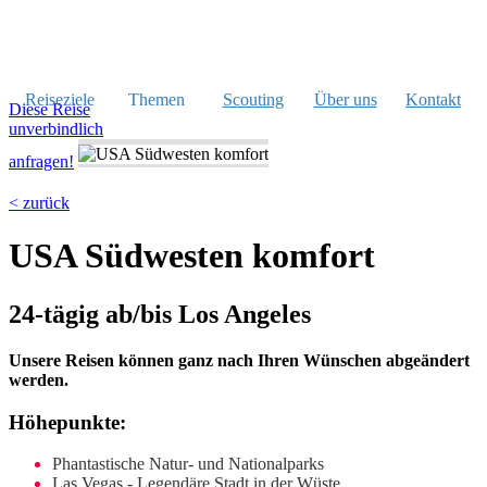
Reiseziele
Themen
Scouting
Über uns
Kontakt
Diese Reise
unverbindlich
anfragen!
< zurück
USA Südwesten komfort
24-tägig ab/bis Los Angeles
Unsere Reisen können ganz nach Ihren Wünschen abgeändert
werden.
Höhepunkte:
Phantastische Natur- und Nationalparks
Las Vegas - Legendäre Stadt in der Wüste