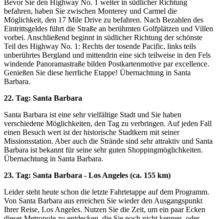
Bevor Sie den Highway No. 1 weiter in südlicher Richtung
befahren, haben Sie zwischen Monterey und Carmel die
Möglichkeit, den 17 Mile Drive zu befahren. Nach Bezahlen des
Eintrittsgeldes führt die Straße an berühmten Golfplätzen und Villen
vorbei. Anschließend beginnt in südlicher Richtung der schönste
Teil des Highway No. 1: Rechts der tosende Pacific, links teils
unberührtes Bergland und mittendrin eine sich teilweise in den Fels
windende Panoramastraße bilden Postkartenmotive par excellence.
Genießen Sie diese herrliche Etappe! Übernachtung in Santa
Barbara.
22. Tag: Santa Barbara
Santa Barbara ist eine sehr vielfältige Stadt und Sie haben
verschiedene Möglichkeiten, den Tag zu verbringen. Auf jeden Fall
einen Besuch wert ist der historische Stadtkern mit seiner
Missionsstation. Aber auch die Strände sind sehr attraktiv und Santa
Barbara ist bekannt für seine sehr guten Shoppingmöglichkeiten.
Übernachtung in Santa Barbara.
23. Tag: Santa Barbara - Los Angeles (ca. 155 km)
Leider steht heute schon die letzte Fahrtetappe auf dem Programm.
Von Santa Barbara aus erreichen Sie wieder den Ausgangspunkt
Ihrer Reise, Los Angeles. Nutzen Sie die Zeit, um ein paar Ecken
dieser Metropole zu entdecken, die Sie noch nicht kennen, oder