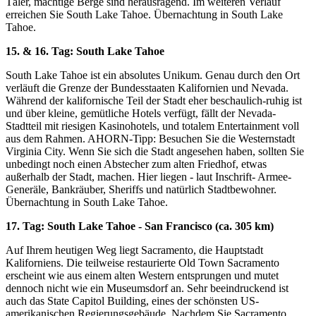
Täler, mächtige Berge sind herausragend. Im weiteren Verlauf
erreichen Sie South Lake Tahoe. Übernachtung in South Lake
Tahoe.
15. & 16. Tag: South Lake Tahoe
South Lake Tahoe ist ein absolutes Unikum. Genau durch den Ort
verläuft die Grenze der Bundesstaaten Kalifornien und Nevada.
Während der kalifornische Teil der Stadt eher beschaulich-ruhig ist
und über kleine, gemütliche Hotels verfügt, fällt der Nevada-
Stadtteil mit riesigen Kasinohotels, und totalem Entertainment voll
aus dem Rahmen. AHORN-Tipp: Besuchen Sie die Westernstadt
Virginia City. Wenn Sie sich die Stadt angesehen haben, sollten Sie
unbedingt noch einen Abstecher zum alten Friedhof, etwas
außerhalb der Stadt, machen. Hier liegen - laut Inschrift- Armee-
Generäle, Bankräuber, Sheriffs und natürlich Stadtbewohner.
Übernachtung in South Lake Tahoe.
17. Tag: South Lake Tahoe - San Francisco (ca. 305 km)
Auf Ihrem heutigen Weg liegt Sacramento, die Hauptstadt
Kaliforniens. Die teilweise restaurierte Old Town Sacramento
erscheint wie aus einem alten Western entsprungen und mutet
dennoch nicht wie ein Museumsdorf an. Sehr beeindruckend ist
auch das State Capitol Building, eines der schönsten US-
amerikanischen Regierungsgebäude. Nachdem Sie Sacramento