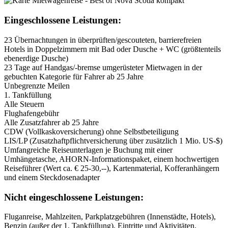
Eingeschlossene Leistungen:
23 Übernachtungen in überprüften/gescouteten, barrierefreien
Hotels in Doppelzimmern mit Bad oder Dusche + WC (größtenteils
ebenerdige Dusche)
23 Tage auf Handgas/-bremse umgerüsteter Mietwagen in der
gebuchten Kategorie für Fahrer ab 25 Jahre
Unbegrenzte Meilen
1. Tankfüllung
Alle Steuern
Flughafengebühr
Alle Zusatzfahrer ab 25 Jahre
CDW (Vollkaskoversicherung) ohne Selbstbeteiligung
LIS/LP (Zusatzhaftpflichtversicherung über zusätzlich 1 Mio. US-$)
Umfangreiche Reiseunterlagen je Buchung mit einer
Umhängetasche, AHORN-Informationspaket, einem hochwertigen
Reiseführer (Wert ca. € 25-30,--), Kartenmaterial, Kofferanhängern
und einem Steckdosenadapter
Nicht eingeschlossene Leistungen:
Fluganreise, Mahlzeiten, Parkplatzgebühren (Innenstädte, Hotels),
Benzin (außer der 1. Tankfüllung), Eintritte und Aktivitäten,